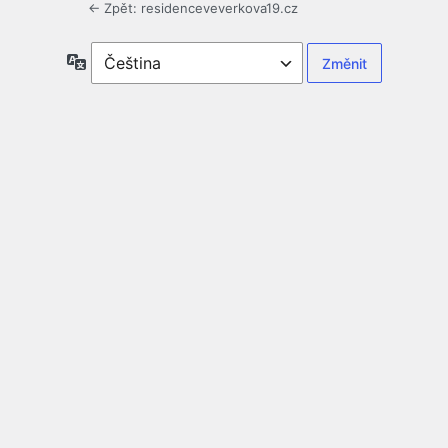
← Zpět: residenceveverkova19.cz
Jazyky