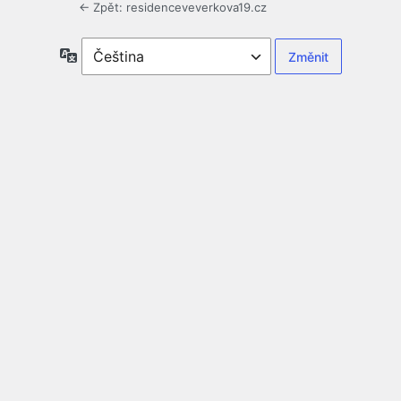
← Zpět: residenceveverkova19.cz
Jazyky