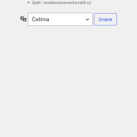
← Zpět: residenceveverkova19.cz
Jazyky