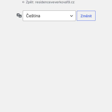
← Zpět: residenceveverkova19.cz
Jazyky