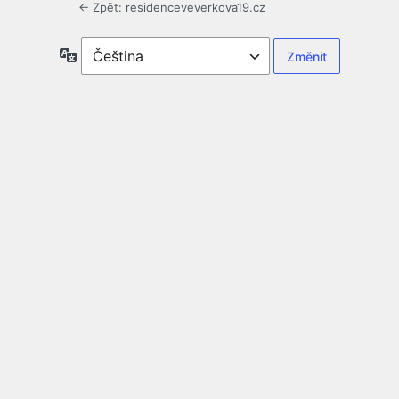
← Zpět: residenceveverkova19.cz
Jazyky